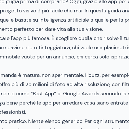
te grigia prima di comprarlo? Oggi, grazie alle app per 
progetto visivo è più facile che mai. In questa guida an
quelle basate su intelligenza artificiale a quelle per la
mento perfetto per dare vita alla tua visione.
icare l'app più famosa. È scegliere quella che risolve il
re pavimento o tinteggiatura, chi vuole una planimetria
 immobile vuoto per un annuncio, chi cerca solo ispirazi
omanda è matura, non sperimentale. Houzz, per esempio
offre più di 25 milioni di foto ad alta risoluzione, con filt
oscimento come “Best App” ai Google Awards secondo la
ga bene perché le app per arredare casa siano entrate n
fessionisti.
nto pratico. Niente elenco generico. Per ogni strumento 