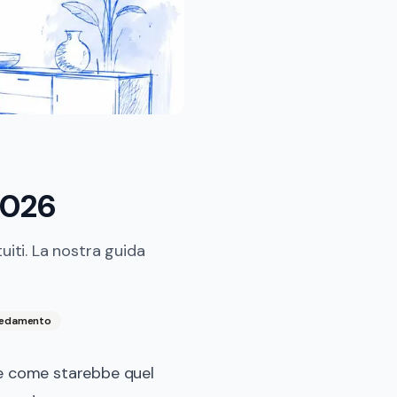
2026
uiti. La nostra guida
redamento
re come starebbe quel