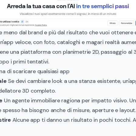
e meno dal brand e più dal risultato che vuoi ottenere 
 un'app veloce, con foto, cataloghi e magari realtà aume
iene una piattaforma con planimetrie 2D, passaggio al 
po i primi tentativi.
a di scaricare qualsiasi app
ale
Se devi cambiare look a una stanza esistente, un'ap
odellatore 3D completo.
e
Un agente immobiliare ragiona per impatto visivo. Un 
ne spesso ha bisogno anche di misure, aperture e layout
tire
Alcune app ti danno un risultato in pochi tocchi. 