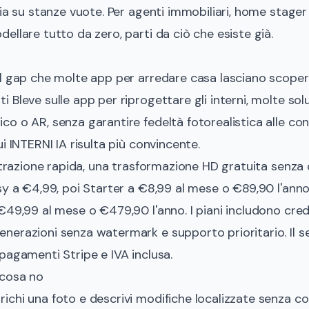
ia su stanze vuote. Per agenti immobiliari, home stager 
ellare tutto da zero, parti da ciò che esiste già.
l gap che molte app per arredare casa lasciano scopert
 Bleve sulle app per riprogettare gli interni
, molte sol
 o AR, senza garantire fedeltà fotorealistica alle condi
i INTERNI IA risulta più convincente.
strazione rapida, una trasformazione HD gratuita senza car
sy a €4,99, poi Starter a €8,99 al mese o €89,90 l'anno
49,99 al mese o €479,90 l'anno. I piani includono credit
erazioni senza watermark e supporto prioritario. Il se
pagamenti Stripe e IVA inclusa.
 cosa no
ichi una foto e descrivi modifiche localizzate senza 