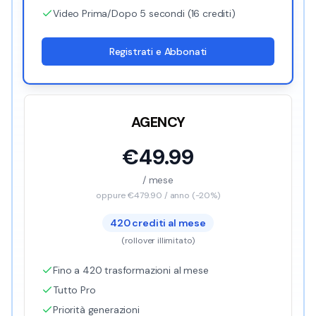
Video Prima/Dopo 5 secondi (16 crediti)
Registrati e Abbonati
AGENCY
€
49.99
/ mese
oppure €
479.90
/ anno (-20%)
420
crediti al mese
(
rollover illimitato
)
Fino a 420 trasformazioni al mese
Tutto Pro
Priorità generazioni