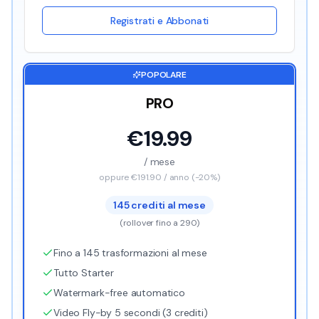
Registrati e Abbonati
POPOLARE
PRO
€
19.99
/ mese
oppure €
191.90
/ anno (-20%)
145
crediti al mese
(
rollover fino a 290
)
Fino a 145 trasformazioni al mese
Tutto Starter
Watermark-free automatico
Video Fly-by 5 secondi (3 crediti)