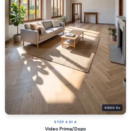
VIDEO 5s
STEP
4
DI 4
Video Prima/Dopo