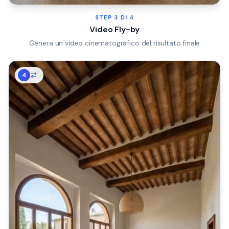
STEP
3
DI 4
Video Fly-by
Genera un video cinematografico del risultato finale
4