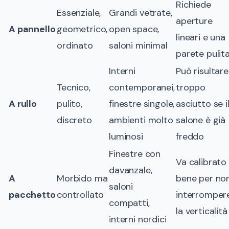
Richiede
Essenziale,
Grandi vetrate,
aperture
A pannello
geometrico,
open space,
lineari e una
ordinato
saloni minimal
parete pulit
Interni
Può risultare
Tecnico,
contemporanei,
troppo
A rullo
pulito,
finestre singole,
asciutto se i
discreto
ambienti molto
salone è già
luminosi
freddo
Finestre con
Va calibrato
davanzale,
A
Morbido ma
bene per no
saloni
pacchetto
controllato
interromper
compatti,
la verticalità
interni nordici