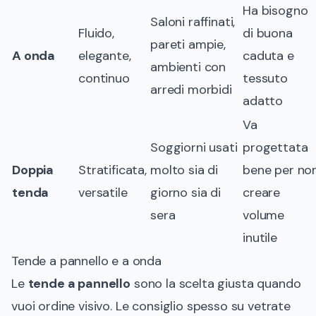
Ha bisogno
Saloni raffinati,
Fluido,
di buona
pareti ampie,
A onda
elegante,
caduta e
ambienti con
continuo
tessuto
arredi morbidi
adatto
Va
Soggiorni usati
progettata
Doppia
Stratificata,
molto sia di
bene per no
tenda
versatile
giorno sia di
creare
sera
volume
inutile
Tende a pannello e a onda
Le
tende a pannello
sono la scelta giusta quando
vuoi ordine visivo. Le consiglio spesso su vetrate