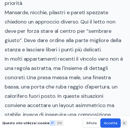
priorità
Mansarde, nicchie, pilastri e pareti spezzate
chiedono un approccio diverso. Qui il letto non
deve per forza stare al centro per “sembrare
giusto”. Deve dare ordine alla parte migliore della
stanza e lasciare liberi i punti più delicati.
In molti appartamenti recenti il vincolo vero non è
una regola astratta, ma l'insieme di dettagli
concreti. Una presa messa male, una finestra
bassa, una porta che ruba raggio d'apertura, un
calorifero fuori posto. In queste situazioni
conviene accettare un layout asimmetrico ma
stabile, invece di inseguire una composizione
perfetta sulla carta e scomoda nella vita reale.
Questo sito utilizza i cookie
IT
EN
Rifiuta
Accetta