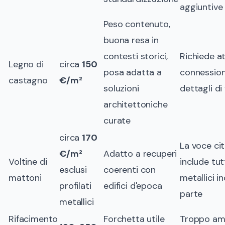
aggiuntive
Peso contenuto,
buona resa in
contesti storici,
Richiede a
Legno di
circa
150
posa adatta a
connessioni
castagno
€/m²
soluzioni
dettagli di 
architettoniche
curate
circa
170
La voce ci
€/m²
Adatto a recuperi
Voltine di
include tutt
esclusi
coerenti con
mattoni
metallici i
profilati
edifici d'epoca
parte
metallici
Rifacimento
Forchetta utile
Troppo am