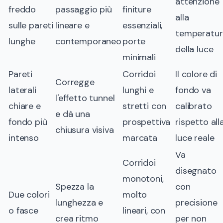
attenzione
freddo
passaggio più
finiture
alla
sulle pareti
lineare e
essenziali,
temperatur
lunghe
contemporaneo
porte
della luce
minimali
Pareti
Corridoi
Il colore di
Corregge
laterali
lunghi e
fondo va
l'effetto tunnel
chiare e
stretti con
calibrato
e dà una
fondo più
prospettiva
rispetto all
chiusura visiva
intenso
marcata
luce reale
Va
Corridoi
disegnato
monotoni,
Spezza la
con
Due colori
molto
lunghezza e
precisione
o fasce
lineari, con
crea ritmo
per non