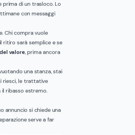
 prima di un trasloco. Lo
 settimane con messaggi
e. Chi compra vuole
l ritiro sarà semplice e se
del valore
, prima ancora
svuotando una stanza, stai
iesci, le trattative
 il ribasso estremo.
uo annuncio si chiede una
parazione serve a far