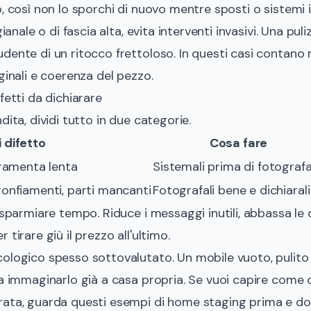
o, così non lo sporchi di nuovo mentre sposti o sistemi i
gianale o di fascia alta, evita interventi invasivi. Una puli
dente di un ritocco frettoloso. In questi casi contano
ginali e coerenza del pezzo.
fetti da dichiarare
dita, dividi tutto in due categorie.
i difetto
Cosa fare
erramenta lenta
Sistemali prima di fotograf
gonfiamenti, parti mancanti
Fotografali bene e dichiarali
isparmiare tempo. Riduce i messaggi inutili, abbassa le c
tirare giù il prezzo all'ultimo.
ologico spesso sottovalutato. Un mobile vuoto, pulito 
 a immaginarlo già a casa propria. Se vuoi capire come
rata, guarda questi esempi di
home staging prima e d