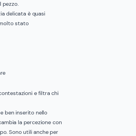
l pezzo.
zia delicata è quasi
 molto stato
are
ontestazioni e filtra chi
e ben inserito nello
 cambia la percezione con
opo
. Sono utili anche per