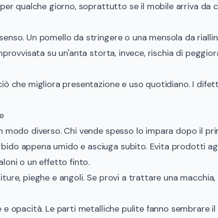
a per qualche giorno, soprattutto se il mobile arriva da
senso. Un pomello da stringere o una mensola da riall
mprovvisata su un'anta storta, invece, rischia di peggiora
iò che migliora presentazione e uso quotidiano. I difett
e
n modo diverso. Chi vende spesso lo impara dopo il pri
bido appena umido e asciuga subito. Evita prodotti aggr
loni o un effetto finto.
iture, pieghe e angoli. Se provi a trattare una macchia,
e e opacità. Le parti metalliche pulite fanno sembrare i