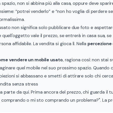
spazio, non si abbina più alla casa, oppure deve sparire
nsieme: “potrei venderlo” e “non ho voglia di perdere
normalissima.
sato non significa solo pubblicare due foto e aspettar
 quell'oggetto vale il prezzo, se entrerà in casa sua, se i
rsona affidabile. La vendita si gioca lì. Nella
percezione 
ome vendere un mobile usato
, ragiona così: non stai 
inare quel mobile nel suo prossimo spazio. Quando ci r
biezioni si abbassano e smetti di attirare solo chi cerca
endita senza stress
a parte da qui. Prima ancora del prezzo, chi guarda il t
o comprando o mi sto comprando un problema?". La pre