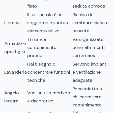
fisso
seduta comoda
Il sottoscala è nel
Rischia di
Libreria
soggiorno e vuoi un
sembrare piena e
elemento visivo
pesante
Ti manca
Va organizzato
Armadio o
contenimento
bene, altrimenti
ripostiglio
pratico
torna caos
Hai bisogno di
Servono impianti
Lavanderia
concentrare funzioni
e ventilazione
tecniche
adeguata
Poco adatto a
Angolo
Vuoi un uso morbido
chi cerca vero
lettura
e decorativo
contenimento