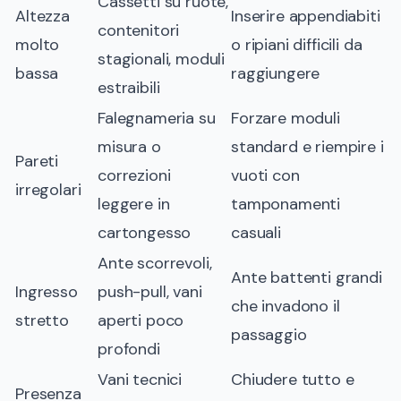
Cassetti su ruote,
Altezza
Inserire appendiabiti
contenitori
molto
o ripiani difficili da
stagionali, moduli
bassa
raggiungere
estraibili
Falegnameria su
Forzare moduli
misura o
standard e riempire i
Pareti
correzioni
vuoti con
irregolari
leggere in
tamponamenti
cartongesso
casuali
Ante scorrevoli,
Ante battenti grandi
Ingresso
push-pull, vani
che invadono il
stretto
aperti poco
passaggio
profondi
Vani tecnici
Chiudere tutto e
Presenza