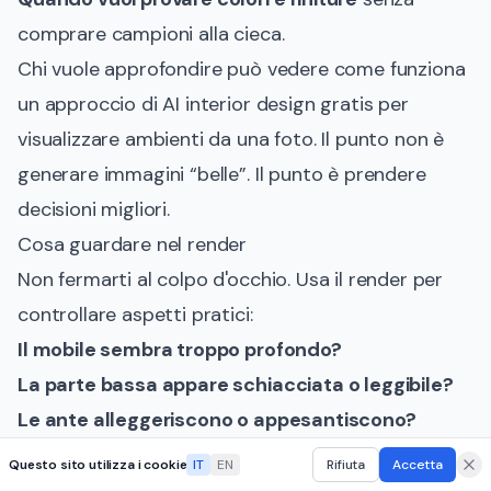
comprare campioni alla cieca.
Chi vuole approfondire può vedere come funziona
un
approccio di AI interior design gratis per
visualizzare ambienti da una foto
. Il punto non è
generare immagini “belle”. Il punto è prendere
decisioni migliori.
Cosa guardare nel render
Non fermarti al colpo d'occhio. Usa il render per
controllare aspetti pratici:
Il mobile sembra troppo profondo?
La parte bassa appare schiacciata o leggibile?
Le ante alleggeriscono o appesantiscono?
La luce valorizza i volumi oppure crea zone
Questo sito utilizza i cookie
IT
EN
Rifiuta
Accetta
scure?